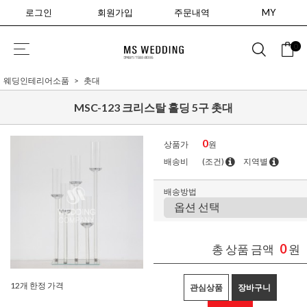
로그인
회원가입
주문내역
MY
0
웨딩인테리어소품
촛대
MSC-123 크리스탈 홀딩 5구 촛대
0
상품가
원
배송비
(조건)
지역별
배송방법
0
총 상품 금액
원
12개 한정 가격
관심상품
장바구니