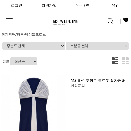
로그인
회원가입
주문내역
MY
0
의자커버/커튼/테이블크로스
정렬
MS-874 포인트 플로우 의자커버
전화문의